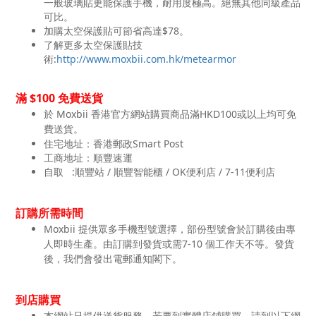
一般玻璃貼更能保護手機，耐用度極高。絕無其他同級產品
可比。
加購太空保護貼可節省高達$78。
了解更多太空保護貼技
術:
http://www.moxbii.com.hk/metearmor
$100
滿
免費送貨
於
Moxbii
HKD100
香港官方網站購買商品滿
或以上均可免
費送貨。
住宅地址：香港郵政
Smart Post
工商地址：順豐速運
自取
:
/
/ OK
/ 7-11
順豐站
順豐智能櫃
便利店
便利店
訂購所需時間
Moxbii
提供眾多手機型號選擇，部份型號會於訂購後由專
7-10
人即時生產。由訂購到發貨或需
個工作天不等。發貨
後，我們會發出電郵通知閣下。
到店購買
本網站只提供送貨服務。若要到實體店鋪購買。請到以下網