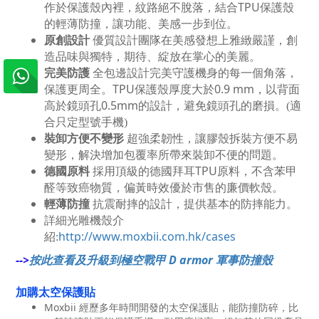
TPU
作於保護殼內裡，紋路絕不脫落，結合
保護殼
的輕薄防撞，讓功能、美感一步到位。
原創設計
優質設計團隊在美感發想上雅緻嚴謹，創
造品味與獨特，期待、綻放在掌心的美麗。
完美防護
全包邊設計完美守護機身的每一個角落，
TPU
0.9 mm
保護更周全。
保護殼厚度大於
，以背面
0.5mm
高於鏡頭孔
的設計，避免鏡頭孔的磨損。(適
合只定型號手機)
裝卸方便不變形
超強柔韌性，讓膠殼拆裝方便不易
變形，解決增加包覆率所帶來裝卸不便的問題。
德國原料
TPU
採用頂級的德國拜耳
原料，不含苯甲
醛等致癌物質，偏黃時效優於市售的廉價軟殼。
輕薄防撞
抗震耐摔的設計，提供基本的防摔能力。
詳細光雕機殼介
http://www.moxbii.com.hk/cases
紹:
-->
按此查看及升級到極空戰甲 D armor 軍事防撞殼
加購太空保護貼
Moxbii 經歷多年時間開發的太空保護貼，能防撞防碎，比