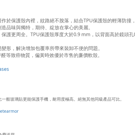
TPU
製作於保護殼內裡，紋路絕不脫落，結合
保護殼的輕薄防撞
創造品味與獨特，期待、綻放在掌心的美麗。
TPU
0.9 mm
，保護更周全。
保護殼厚度大於
，以背面高於鏡頭孔
易變形，解決增加包覆率所帶來裝卸不便的問題。
甲醛等致癌物質，偏黃時效優於市售的廉價軟殼。
。
ases
碎，比一般玻璃貼更能保護手機，耐用度極高。絕無其他同級產品可比。
metearmor
免費送貨。