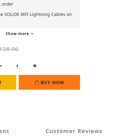
n order
ee SOLiDE MFI Lightning Cables on
Show more
128.00
T
BUY NOW
ent
Customer Reviews