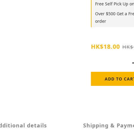
Free Self Pick Up o
Over $500 Get a Fr
order
HK$18.00
HK$
ADD TO CAR
dditional details
Shipping & Paym