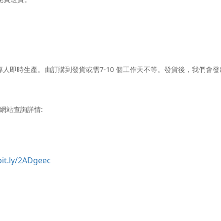
7-10
專人即時生產。由訂購到發貨或需
個工作天不等。發貨後，我們會發
網站查詢詳情:
bit.ly/2ADgeec