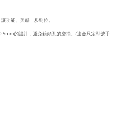
，讓功能、美感一步到位。
0.5mm
的設計，避免鏡頭孔的磨損。(適合只定型號手