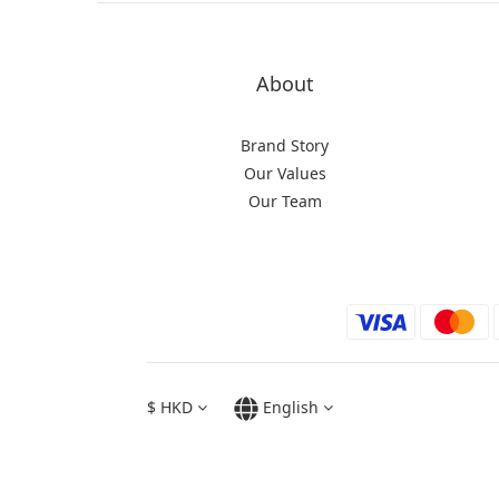
About
Brand Story
Our Values
Our Team
$
HKD
English