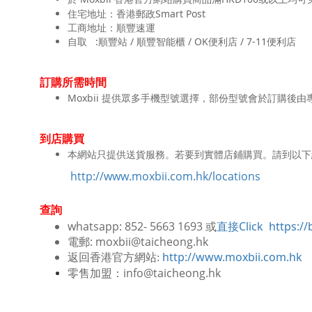
住宅地址：香港郵政
Smart Post
工商地址：順豐速運
自取
:
/
/ OK
/ 7-11
順豐站
順豐智能櫃
便利店
便利店
訂購所需時間
Moxbii
提供眾多手機型號選擇，部份型號會於訂購後由
到店購買
本網站只提供送貨服務。若要到實體店鋪購買。請到以下
http://www.moxbii.com.hk/locations
查詢
whatsapp: 852- 5663 1693 或
直接Click
https://
電郵: moxbii@taicheong.hk
http://www.moxbii.com.hk
返回香港官方網站:
零售加盟：info@taicheong.hk