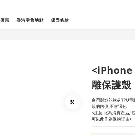
貨優惠
香港零售地點
保固條款
<iPhon
雕保護殼
台灣製造的軟身TPU塑膠
殼的內側,不會退色
<注意:此為清貨產品, 
可以此作為退換理由>