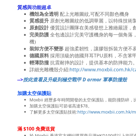
質感與功能超卓
機殻為全透明
配上光雕圖紋,可配不同顏色機身
質感提升
原創光雕圖紋的低調華麗，以特殊技術
原創設計
優質設計團隊在美感發想上雅緻嚴謹，
完美防護
全包邊設計完美守護機身的每一個角落
機)
裝卸方便不變形
超強柔韌性，讓膠殼拆裝方便不
德國原料
TPU
採用頂級的德國拜耳
原料，不含苯
輕薄防撞
抗震耐摔的設計，提供基本的防摔能力
http://www.moxbii.com.hk/c
詳細光雕機殼介紹:
-->
按此查看及升級到極空戰甲 D armor 軍事防撞殼
加購太空保護貼
Moxbii 經歷多年時間開發的太空保護貼，能防撞防
加購太空保護貼可節省高達$78。
了解更多太空保護貼技術:
http://www.moxbii.com.hk/
$100
滿
免費送貨
於
Moxbii
HKD100
香港官方網站購買商品滿
或以上均可