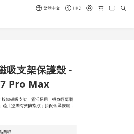
繁體中文
HKD
立即購買
轉磁吸支架保護殼 -
17 Pro Max
0° 旋轉磁吸支架，靈活易用；機身輕薄順
；疏油塗層有效防指紋；搭配金屬按鍵，
點自取