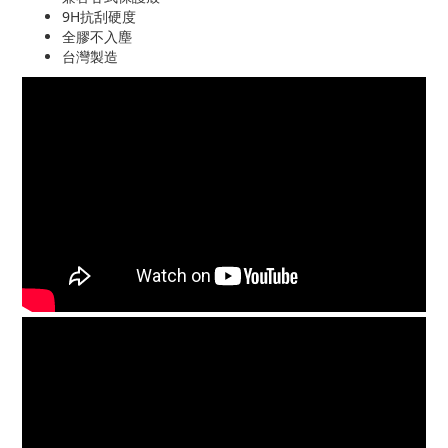
9H抗刮硬度
全膠不入塵
台灣製造