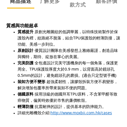
商品描述
了解更多
顧客評價
款方式
質感與功能超卓
質感提升
原創光雕圖紋的低調華麗，以特殊技術製作於保
TPU
護殼內裡，紋路絕不脫落，結合
保護殼的輕薄防撞，讓
功能、美感一步到位。
原創設計
優質設計團隊在美感發想上雅緻嚴謹，創造品味
與獨特，期待、綻放在掌心的美麗。
完美防護
全包邊設計完美守護機身的每一個角落，保護更
TPU
0.9 mm
周全。
保護殼厚度大於
，以背面高於鏡頭孔
0.5mm
(
)
的設計，避免鏡頭孔的磨損。
適合只定型號手機
裝卸方便不變形
超強柔韌性，讓膠殼拆裝方便不易變形，
解決增加包覆率所帶來裝卸不便的問題。
TPU
德國原料
採用頂級的德國拜耳
原料，不含苯甲醛等致
癌物質，偏黃時效優於市售的廉價軟殼。
輕薄防撞
抗震耐摔的設計，提供基本的防摔能力。
:
http://www.moxbii.com.hk/cases
詳細光雕機殼介紹