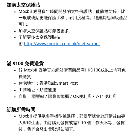
加購太空保護貼
Moxbii
經歷多年時間開發的太空保護貼，能防撞防碎，比
一般玻璃貼更能保護手機，耐用度極高。絕無其他同級產品
可比。
加購太空保護貼可節省更多。
了解更多太空保護貼技
:
http://www.moxbii.com.hk/metearmor
術
$100
滿
免費送貨
Moxbii
HKD100
於
香港官方網站購買商品滿
或以上均可免
費送貨。
Smart Post
住宅地址：香港郵政
工商地址：順豐速運
:
/
/ OK
/ 7-11
自取
順豐站
順豐智能櫃
便利店
便利店
訂購所需時間
Moxbii
提供眾多手機型號選擇，部份型號會於訂購後由專
7-10
人即時生產。由訂購到發貨或需
個工作天不等。發貨
後，我們會發出電郵通知閣下。