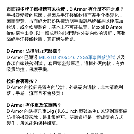
市面很多牌子都標榜可以抗黃，D Armor 有什麼不同之處？
手機殼變黃的原因，是因為手汗接觸軟膠而產生化學變化，
因而變黃。市面絕大部份防撞透明手機殼品牌都是以硬底加
軟邊，或全軟膠製造，基本上不可能抗黃。Moxbii D Armor 
從結構性出發, 以一體成型的技術製造外硬內軟的邊框，完整
隔絕手汗接觸軟膠，真正解決問題。
D Armor 防撞能力怎麼樣？
​MIL-STD 8106 516.7 SGS軍事跌落測試 
D Armor 已通過 
以及
多項自家跌落測試 。套用頭盔殼厚理，邊框外硬內軟，有效
吸震防撞，保護手機。
按鈕會否難按？
D Armor 的按鈕是獨有的設計，外邊硬內邊軟，非常清脆利
落，手感一流而且不會發黃！
D Armor 有多重及笨重嗎？
D Armor 的邊框只重14g ( 以6.1 inch 型號為例), 以達到軍事級
防撞的機殼來說，是非常輕巧。雙層邊框是一體成型的方式
製作，所以能夠保持纖薄。