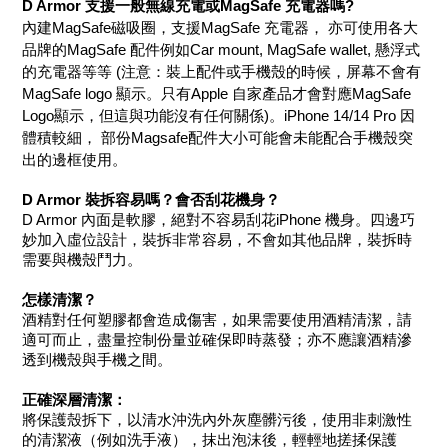
D Armor 支援一般無線充電或MagSafe 充電器嗎?
內建MagSafe磁吸圈，支援MagSafe 充電器， 亦可使用各大
品牌的MagSafe 配件例如Car mount, MagSafe wallet, 懸浮式
的充電器等等 (注意：裝上配件或手機殼的時候，屏幕不會有
MagSafe logo 顯示。只有Apple 自家產品才會對應MagSafe 
Logo顯示，但這與功能沒有任何關係)。iPhone 14/14 Pro 因
體積較細， 部份Magsafe配件大小可能會未能配合手機殼突
出的邊框使用。
D Armor 裝拆容易嗎？會否刮花機身？
D Armor 內面是軟膠，絕對不容易刮花iPhone 機身。四邊巧
妙加入虛位設計，裝拆非常容易，不會如其他品牌，裝拆時
需要與機殼鬥力。
怎樣清潔？
酒精對任何塑膠都會造成傷害，如果需要使用酒精清潔，請
適可而止，盡量控制份量並確保即時蒸發；亦不應讓酒精滲
透到機殼與手機之間。
正確深層清潔：
將保護殼拆下，以清水沖洗內外灰塵髒污後，使用非刺激性
的清潔液（例如洗手液），抹出泡沫後，輕輕地搓揉保護