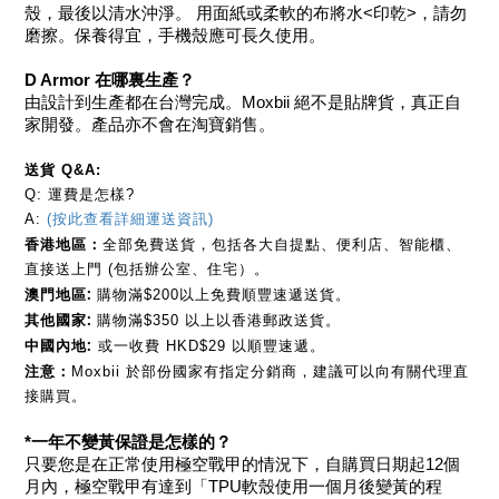
殼，最後以清水沖淨。 用面紙或柔軟的布將水<印乾>，請勿
磨擦。保養得宜，手機殼應可長久使用。
D Armor 在哪裏生產？
由設計到生產都在台灣完成。Moxbii 絕不是貼牌貨，真正自
家開發。產品亦不會在淘寶銷售。
送貨 Q&A:
Q: 運費是怎樣?
A: 
(按此查看詳細運送資訊)
香港地區：
全部免費送貨，包括各大自提點、便利店、智能櫃、
直接送上門 (包括辦公室、住宅）
。
澳門地區: 
購物滿$200以上免費順豐速遞送貨。
其他國家: 
購物滿$350 以上以香港郵政送貨。
中國內地:
 或一收費 HKD$29 以順豐速遞。
注意：
Moxbii 於部份國家有指定分銷商，建議可以向有關代理直
接購買。
*一年不變黃保證是怎樣的？
只要您是在正常使用極空戰甲的情況下，自購買日期起12個
月內，極空戰甲有達到「TPU軟殼使用一個月後變黃的程