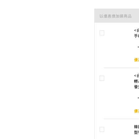
以優惠價加購商品
<
手
優
<
輕
發
優
韓
型