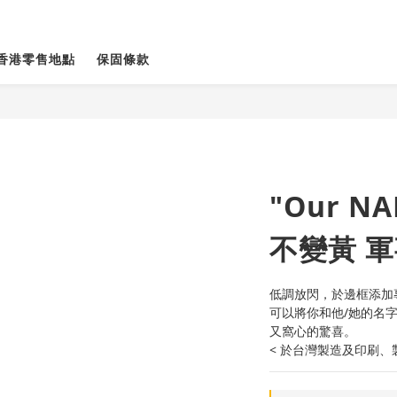
香港零售地點
保固條款
"Our NA
不變黃 
低調放閃，於邊框添加
可以將你和他/她的名
又窩心的驚喜。
< 於台灣製造及印刷、