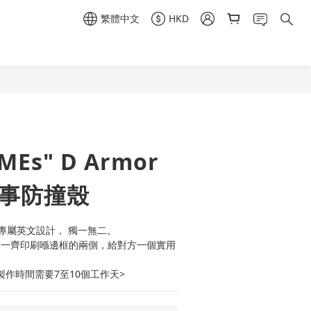
繁體中文
HKD
立即購買
MEs" D Armor
軍事防撞殼
專屬英文設計， 獨一無二。
字一齊印刷喺邊框的兩側，給對方一個實用
製作時間需要7至10個工作天>