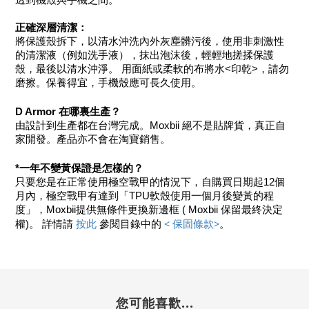
透到機殼與手機之間。
正確深層清潔：
將保護殼拆下，以清水沖洗內外灰塵髒污後，使用非刺激性
的清潔液（例如洗手液），抹出泡沫後，輕輕地搓揉保護
殼，最後以清水沖淨。 用面紙或柔軟的布將水<印乾>，請勿
磨擦。保養得宜，手機殼應可長久使用。
D Armor 在哪裏生產？
由設計到生產都在台灣完成。Moxbii 絕不是貼牌貨，真正自
家開發。產品亦不會在淘寶銷售。
*一年不變黃保證是怎樣的？
只要您是在正常使用極空戰甲的情況下，自購買日期起12個
月內，極空戰甲有達到「TPU軟殼使用一個月後變黃的程
度」，Moxbii提供無條件更換新邊框 ( Moxbii 保留最終決定
 按此 
< 保固條款>
權)。 詳情請
參閱目錄中的 
。
您可能喜歡...