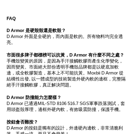
FAQ
D Armor 是硬殼殼還是軟殼？
D Armor 外面是全硬的，而內面是軟的。所有物料均完全透
亮。
市面很多牌子都標榜可以抗黃，D Armor 有什麼不同之處？
手機殼變黃的原因，是因為手汗接觸軟膠而產生化學變化，
因而變黃。市面絕大部份透明手機殼品牌都是以硬底加軟
邊，或全軟膠製造，基本上不可能抗黃。Moxbii D Armor 從
結構性出發, 以一體成型的技術製造外硬內軟的邊框，完整隔
絕手汗接觸軟膠，真正解決問題。
D Armor 防撞能力怎麼樣？
D Armor 已通過​MIL-STD 8106 516.7 SGS軍事跌落測試，套
用頭盔殼厚理，邊框外硬內軟，有效吸震防撞，保護手機。
按鈕會否難按？
D Armor 的按鈕是獨有的設計，外邊硬內邊軟，非常清脆利