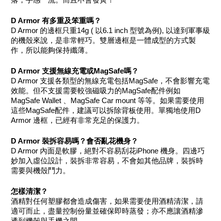
落，手感一流。而且不會發黃！
D Armor 有多重及笨重嗎？
D Armor 的邊框只重14g ( 以6.1 inch 型號為例), 以達到軍事級
的機殼來說，是非常輕巧。雙層邊框是一體成型的方式製
作，所以能夠保持纖薄。
D Armor 支援無線充電或MagSafe嗎？
D Armor 支援各類型的無線充電包括MagSafe，不會影響充電
效能。但不支援需要較強磁吸力的MagSafe配件例如 
MagSafe Wallet 、MagSafe Car mount 等等。如果需要使用
這些MagSafe配件，建議可以拆除背板使用。單獨地使用D 
Armor 邊框，已經有非常充足的保護力。
D Armor 裝拆容易嗎？會否亂花機身？
D Armor 內面是軟膠，絕對不容易刮花iPhone 機身。四邊巧
妙加入虛位設計，裝拆非常容易，不會如其他品牌，裝拆時
需要與機殼鬥力。
怎樣清潔？
酒精對任何塑膠都會造成傷害，如果需要使用酒精清潔，請
適可而止，盡量控制份量並確保即時蒸發；亦不應讓酒精滲