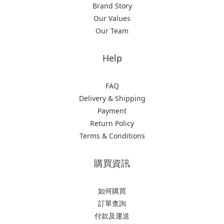
Brand Story
Our Values
Our Team
Help
FAQ
Delivery & Shipping
Payment
Return Policy
Terms & Conditions
購買資訊
如何購買
訂單查詢
付款及運送