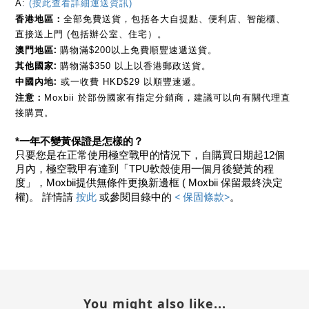
A: 
(按此查看詳細運送資訊)
香港地區：
全部免費送貨，包括各大自提點、便利店、智能櫃、
直接送上門 (包括辦公室、住宅）
。
澳門地區: 
購物滿$200以上免費順豐速遞送貨。
其他國家: 
購物滿$350 以上以香港郵政送貨。
中國內地:
 或一收費 HKD$29 以順豐速遞。
注意：
Moxbii 於部份國家有指定分銷商，建議可以向有關代理直
接購買。
*一年不變黃保證是怎樣的？
只要您是在正常使用極空戰甲的情況下，自購買日期起12個
月內，極空戰甲有達到「TPU軟殼使用一個月後變黃的程
度」，Moxbii提供無條件更換新邊框 ( Moxbii 保留最終決定
按此 
< 保固條款>
權)。 詳情請
或參閱目錄中的 
。
You might also like...