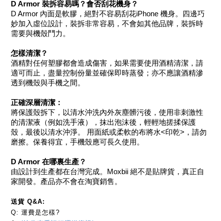
D Armor 裝拆容易嗎？會否刮花機身？
D Armor 內面是軟膠，絕對不容易刮花iPhone 機身。四邊巧
妙加入虛位設計，裝拆非常容易，不會如其他品牌，裝拆時
需要與機殼鬥力。
怎樣清潔？
酒精對任何塑膠都會造成傷害，如果需要使用酒精清潔，請
適可而止，盡量控制份量並確保即時蒸發；亦不應讓酒精滲
透到機殼與手機之間。
正確深層清潔：
將保護殼拆下，以清水沖洗內外灰塵髒污後，使用非刺激性
的清潔液（例如洗手液），抹出泡沫後，輕輕地搓揉保護
殼，最後以清水沖淨。 用面紙或柔軟的布將水<印乾>，請勿
磨擦。保養得宜，手機殼應可長久使用。
D Armor 在哪裏生產？
由設計到生產都在台灣完成。Moxbii 絕不是貼牌貨，真正自
家開發。產品亦不會在淘寶銷售。
送貨 Q&A:
Q: 運費是怎樣?