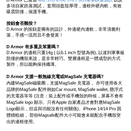
多項自家跌落測試 。套用頭盔殼厚理，邊框外硬內軟，有效
吸震防撞，保護手機。
按鈕會否難按？
D Armor 的按鈕是獨有的設計，外邊硬內邊軟，非常清脆利
落，手感一流而且不會發黃！
D Armor 有多重及笨重嗎？
D Armor 的邊框只重14g ( 以6.1 inch 型號為例), 以達到軍事級
防撞的機殼來說，是非常輕巧。雙層邊框是一體成型的方式
製作，所以能夠保持纖薄。
D Armor 支援一般無線充電或MagSafe 充電器嗎?
內建MagSafe磁吸圈，支援MagSafe 充電器， 亦可使用各大
品牌的MagSafe 配件例如Car mount, MagSafe wallet, 懸浮式
的充電器等等 (注意：裝上配件或手機殼的時候，屏幕不會有
MagSafe logo 顯示。只有Apple 自家產品才會對應MagSafe 
Logo顯示，但這與功能沒有任何關係)。iPhone 14/14 Pro 因
體積較細， 部份Magsafe配件大小可能會未能配合手機殼突
出的邊框使用。