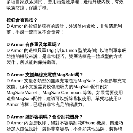
多項自家跌落測試 。套用頭盔殼厚理，邊框外硬內軟，有效
吸震防撞，保護手機。
按鈕會否難按？
D Armor 的按鈕是獨有的設計，外邊硬內邊軟，非常清脆利
落，手感一流而且不會發黃！
D Armor 有多重及笨重嗎？
D Armor 的邊框只重14g ( 以6.1 inch 型號為例), 以達到軍事級
防撞的機殼來說，是非常輕巧。雙層邊框是一體成型的方式
製作，所以能夠保持纖薄。
D Armor 支援無線充電或MagSafe嗎？
D Armor 支援各類型的無線充電包括MagSafe，不會影響充電
效能。但不支援需要較強磁吸力的MagSafe配件例如 
MagSafe Wallet 、MagSafe Car mount 等等。如果需要使用
這些MagSafe配件，建議可以拆除背板使用。單獨地使用D 
Armor 邊框，已經有非常充足的保護力。
D Armor 裝拆容易嗎？會否刮花機身？
D Armor 內面是軟膠，絕對不容易刮花iPhone 機身。四邊巧
妙加入虛位設計，裝拆非常容易，不會如其他品牌，裝拆時