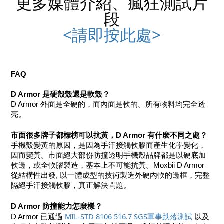
更多媒體介紹、瘋狂測試片
段
<請即按此處>
FAQ
D Armor 是硬殼殼還是軟殼？
D Armor 外面是全硬的，而內面是軟的。所有物料均完全透
亮。
市面很多牌子都標榜可以抗黃，D Armor 有什麼不同之處？
手機殼變黃的原因，是因為手汗接觸軟膠而產生化學變化，
因而變黃。市面絕大部份防撞透明手機殼品牌都是以硬底加
軟邊，或全軟膠製造，基本上不可能抗黃。Moxbii D Armor 
從結構性出發, 以一體成型的技術製造外硬內軟的邊框，完整
隔絕手汗接觸軟膠，真正解決問題。
D Armor 防撞能力怎麼樣？
​MIL-STD 8106 516.7 SGS軍事跌落測試 
D Armor 已通過 
以及