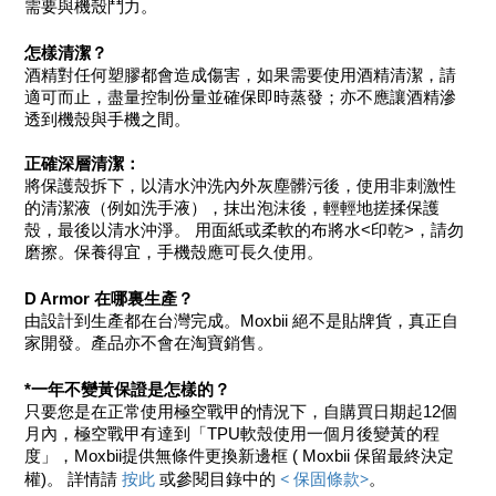
需要與機殼鬥力。
怎樣清潔？
酒精對任何塑膠都會造成傷害，如果需要使用酒精清潔，請
適可而止，盡量控制份量並確保即時蒸發；亦不應讓酒精滲
透到機殼與手機之間。
正確深層清潔：
將保護殼拆下，以清水沖洗內外灰塵髒污後，使用非刺激性
的清潔液（例如洗手液），抹出泡沫後，輕輕地搓揉保護
殼，最後以清水沖淨。 用面紙或柔軟的布將水<印乾>，請勿
磨擦。保養得宜，手機殼應可長久使用。
D Armor 在哪裏生產？
由設計到生產都在台灣完成。Moxbii 絕不是貼牌貨，真正自
家開發。產品亦不會在淘寶銷售。
*一年不變黃保證是怎樣的？
只要您是在正常使用極空戰甲的情況下，自購買日期起12個
月內，極空戰甲有達到「TPU軟殼使用一個月後變黃的程
度」，Moxbii提供無條件更換新邊框 ( Moxbii 保留最終決定
 按此 
< 保固條款>
權)。 詳情請
或參閱目錄中的 
。