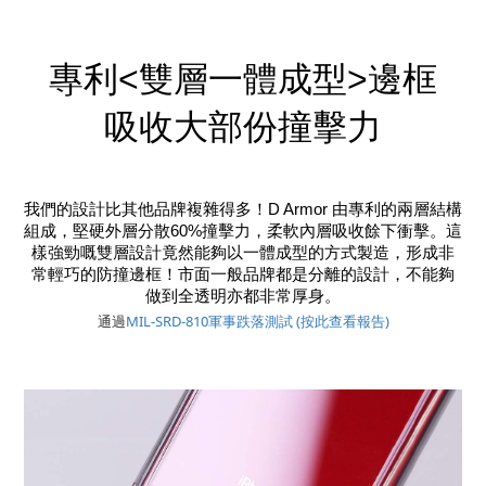
專利<雙層一體成型>邊框
吸收大部份撞擊力
我們的設計比其他品牌複雜得多！D Armor 由專利的兩層結構
組成，堅硬外層分散60%撞擊力，柔軟內層吸收餘下衝擊。這
樣強勁嘅雙層設計竟然能夠以一體成型的方式製造，形成非
常輕巧的防撞邊
框
！市面一般品牌都是分離的設計，不能夠
做到全透明亦都非常厚身。
通過
MIL-SRD-810軍事跌落測試 (按此查看報告)