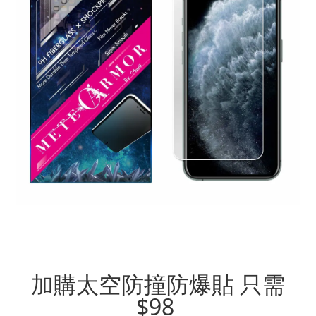
加購太空防撞防爆貼
只需
$98