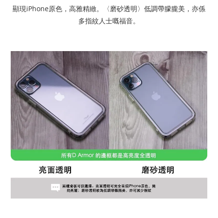
顯現iPhone原色，高雅精緻。〈磨砂透明〉低調帶朦朧美，亦係
多指紋人士嘅福音。