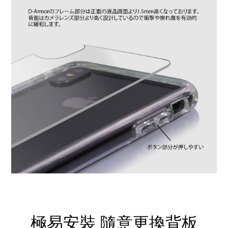
極易安裝 隨意更換背板