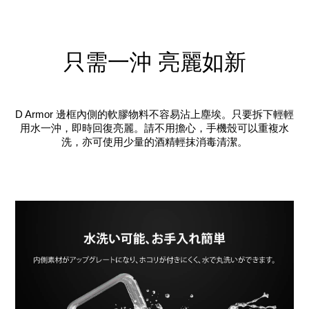
只需一沖 亮麗如新
D Armor 邊框內側的軟膠物料不容易沾上塵埃。只要拆下輕輕
用水一沖，即時回復亮麗。請不用擔心，手機殼可以重複水
洗，亦可使用少量的酒精輕抹消毒清潔。