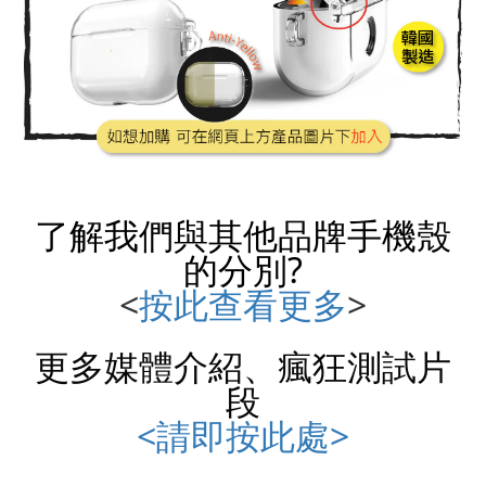
了解我們與其他品牌
手機殼
的分別?
<
按此查看更多
>
更多媒體介紹、瘋狂測試片
段
<請即按此處>