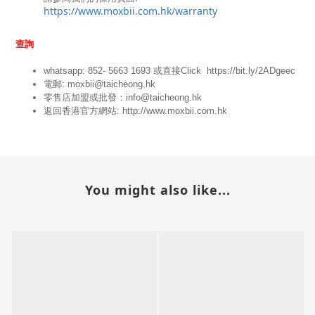
https://www.moxbii.com.hk/warranty
查詢
whatsapp: 852- 5663 1693 或
直接Click
https://bit.ly/2ADgeec
電郵: moxbii@taicheong.hk
零售店加盟或批發：info@taicheong.hk
返回香港官方網站:
http://www.moxbii.com.hk
You might also like...