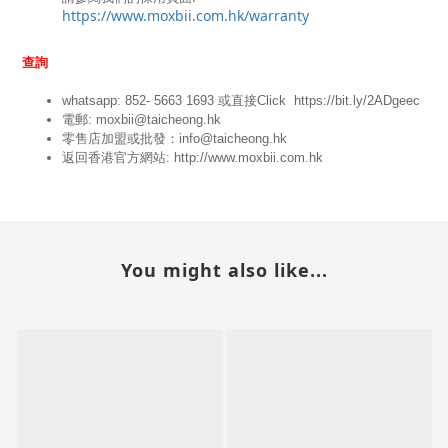
https://www.moxbii.com.hk/warranty
查詢
whatsapp: 852- 5663 1693 或
直接Click
https://bit.ly/2ADgeec
電郵: moxbii@taicheong.hk
零售店加盟或批發：info@taicheong.hk
返回香港官方網站:
http://www.moxbii.com.hk
You might also like...