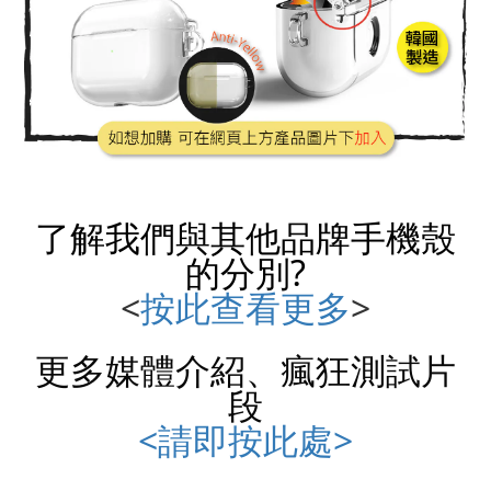
了解我們與其他品牌
手機殼
的分別?
<
按此查看更多
>
更多媒體介紹、瘋狂測試片
段
<請即按此處>