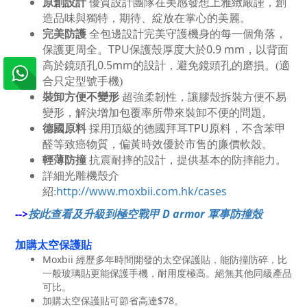
原創設計
優質設計團隊在美感發想上雅緻嚴謹，創
造品味與獨特，期待、綻放在掌心的美麗。
完美防護
全包邊設計完美守護機身的每一個角落，
TPU
0.9 mm
保護更周全。
保護殼厚度大於
，以背面
0.5mm
高於鏡頭孔
的設計，避免鏡頭孔的磨損。(適
合只定型號手機)
裝卸方便不變形
超強柔韌性，讓膠殼拆裝方便不易
變形，解決增加包覆率所帶來裝卸不便的問題。
德國原料
TPU
採用頂級的德國拜耳
原料，不含苯甲
醛等致癌物質，偏黃時效優於市售的廉價軟殼。
輕薄防撞
抗震耐摔的設計，提供基本的防摔能力。
詳細光雕機殼介
http://www.moxbii.com.hk/cases
紹:
-->
按此查看及升級到極空戰甲 D armor 軍事防撞殼
加購太空保護貼
Moxbii 經歷多年時間開發的太空保護貼，能防撞防碎，比
一般玻璃貼更能保護手機，耐用度極高。絕無其他同級產品
可比。
加購太空保護貼可節省高達$78。