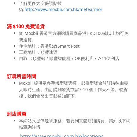
了解更多太空保護貼技
術:
http://www.moxbii.com.hk/metearmor
$100
滿
免費送貨
於
Moxbii
HKD100
香港官方網站購買商品滿
或以上均可免
費送貨。
住宅地址：香港郵政
Smart Post
工商地址：順豐速運
自取
:
/
/ OK
/ 7-11
順豐站
順豐智能櫃
便利店
便利店
訂購所需時間
Moxbii
提供眾多手機型號選擇，部份型號會於訂購後由專
7-10
人即時生產。由訂購到發貨或需
個工作天不等。發貨
後，我們會發出電郵通知閣下。
到店購買
本網站只提供送貨服務。若要到實體店鋪購買。請到以下網
站查詢詳情:
http://www.moxbii.com.hk/locations