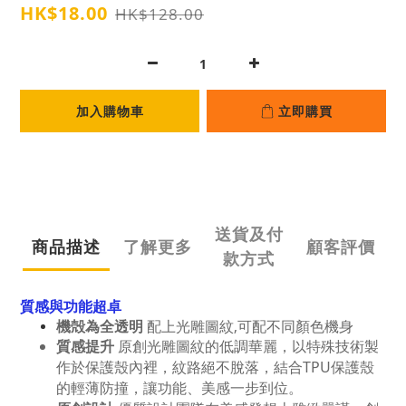
HK$18.00
HK$128.00
加入購物車
立即購買
送貨及付
商品描述
了解更多
顧客評價
款方式
質感與功能超卓
機殻為全透明
配上光雕圖紋,可配不同顏色機身
質感提升
原創光雕圖紋的低調華麗，以特殊技術製
TPU
作於保護殼內裡，紋路絕不脫落，結合
保護殼
的輕薄防撞，讓功能、美感一步到位。