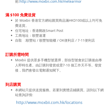
術:
http://www.moxbii.com.hk/metearmor
$100
滿
免費送貨
於
Moxbii
HKD100
香港官方網站購買商品滿
或以上均可免
費送貨。
住宅地址：香港郵政
Smart Post
工商地址：順豐速運
自取
:
/
/ OK
/ 7-11
順豐站
順豐智能櫃
便利店
便利店
訂購所需時間
Moxbii
提供眾多手機型號選擇，部份型號會於訂購後由專
7-10
人即時生產。由訂購到發貨或需
個工作天不等。發貨
後，我們會發出電郵通知閣下。
到店購買
本網站只提供送貨服務。若要到實體店鋪購買。請到以下網
站查詢詳情:
http://www.moxbii.com.hk/locations