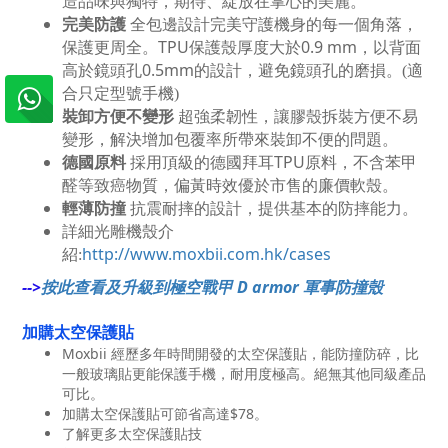
造品味與獨特，期待、綻放在掌心的美麗。
完美防護
全包邊設計完美守護機身的每一個角落，
TPU
0.9 mm
保護更周全。
保護殼厚度大於
，以背面
0.5mm
高於鏡頭孔
的設計，避免鏡頭孔的磨損。(適
合只定型號手機)
裝卸方便不變形
超強柔韌性，讓膠殼拆裝方便不易
變形，解決增加包覆率所帶來裝卸不便的問題。
德國原料
TPU
採用頂級的德國拜耳
原料，不含苯甲
醛等致癌物質，偏黃時效優於市售的廉價軟殼。
輕薄防撞
抗震耐摔的設計，提供基本的防摔能力。
詳細光雕機殼介
http://www.moxbii.com.hk/cases
紹:
-->
按此查看及升級到極空戰甲 D armor 軍事防撞殼
加購太空保護貼
Moxbii 經歷多年時間開發的太空保護貼，能防撞防碎，比
一般玻璃貼更能保護手機，耐用度極高。絕無其他同級產品
可比。
加購太空保護貼可節省高達$78。
了解更多太空保護貼技