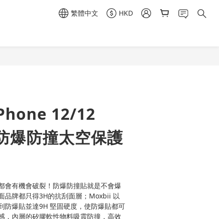
繁體中文
HKD
立即購買
Phone 12/12
利防爆防撞太空保護
都會有機會破裂！防爆防撞貼就是不會爆
品牌都只得3H的抗刮面層；Moxbii 以
到防爆貼並達9H 堅固硬度，使防爆貼都可
感，內層的矽膠軟性物料吸震防撞，高效