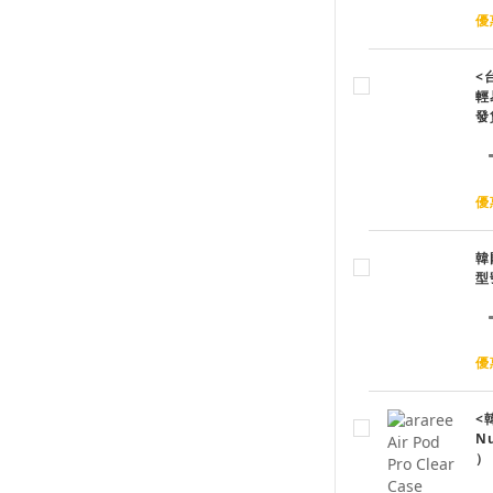
優
<
輕
發
優
韓
型
優
<韓
N
）