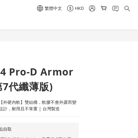
繁體中文
HKD
立即購買
14 Pro-D Armor
第7代纖薄版)
【外硬內軟】雙結構，軟膠不會外露而變
計，耐用且不笨重 | 台灣製造
點自取