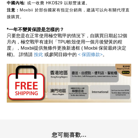
中國內地:
 或一收費 HKD$29 以順豐速遞。
注意：
Moxbii 於部份國家有指定分銷商，建議可以向有關代理直
接購買。
*一年不變黃保證是怎樣的？
只要您是在正常使用極空戰甲的情況下，自購買日期起12個
月內，極空戰甲有達到「TPU軟殼使用一個月後變黃的程
度」，Moxbii提供無條件更換新邊框 ( Moxbii 保留最終決定
 按此 
< 保固條款>
權)。 詳情請
或參閱目錄中的 
。
您可能喜歡...