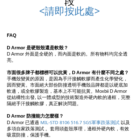
段
<請即按此處>
FAQ
D Armor 是硬殼殼還是軟殼？
D Armor 外面是全硬的，而內面是軟的。所有物料均完全透
亮。
市面很多牌子都標榜可以抗黃，D Armor 有什麼不同之處？
手機殼變黃的原因，是因為手汗接觸軟膠而產生化學變化，
因而變黃。市面絕大部份防撞透明手機殼品牌都是以硬底加
軟邊，或全軟膠製造，基本上不可能抗黃。Moxbii D Armor 
從結構性出發, 以一體成型的技術製造外硬內軟的邊框，完整
隔絕手汗接觸軟膠，真正解決問題。
D Armor 防撞能力怎麼樣？
​MIL-STD 8106 516.7 SGS軍事跌落測試 
D Armor 已通過 
以及
多項自家跌落測試 。套用頭盔殼厚理，邊框外硬內軟，有效
吸震防撞，保護手機。