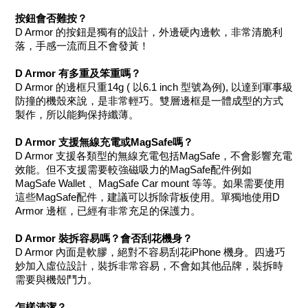
按鈕會否難按？
D Armor 的按鈕是獨有的設計，外邊硬內邊軟，非常清脆利
落，手感一流而且不會發黃！
D Armor 有多重及笨重嗎？
D Armor 的邊框只重14g ( 以6.1 inch 型號為例), 以達到軍事級
防撞的機殼來說，是非常輕巧。雙層邊框是一體成型的方式
製作，所以能夠保持纖薄。
D Armor 支援無線充電或MagSafe嗎？
D Armor 支援各類型的無線充電包括MagSafe，不會影響充電
效能。但不支援需要較強磁吸力的MagSafe配件例如 
MagSafe Wallet 、MagSafe Car mount 等等。如果需要使用
這些MagSafe配件，建議可以拆除背板使用。單獨地使用D 
Armor 邊框，已經有非常充足的保護力。
D Armor 裝拆容易嗎？會否刮花機身？
D Armor 內面是軟膠，絕對不容易刮花iPhone 機身。四邊巧
妙加入虛位設計，裝拆非常容易，不會如其他品牌，裝拆時
需要與機殼鬥力。
怎樣清潔？