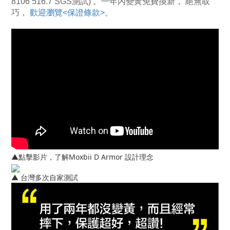
8106 516.7 SGS測試) 。一年內變黃免費換新， 絕無取
巧，
 歡迎瀏覽<保證條款>。
▲點擊影片，了解Moxbii D Armor 設計理念
▲ 台灣多次自家測試