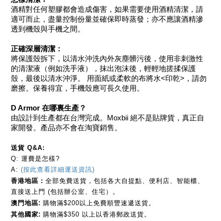
酒精對任何塑膠都會造成傷害，如果需要使用酒精清潔，請
適可而止，盡量控制份量並確保即時蒸發；亦不應讓酒精滲
透到機殼與手機之間。
正確深層清潔：
將保護殼拆下，以清水沖洗內外灰塵髒污後，使用非刺激性
的清潔液（例如洗手液），抹出泡沫後，輕輕地搓揉保護
殼，最後以清水沖淨。 用面紙或柔軟的布將水<印乾>，請勿
磨擦。保養得宜，手機殼應可長久使用。
D Armor 在哪裏生產？
由設計到生產都在台灣完成。Moxbii 絕不是貼牌貨，真正自
家開發。產品亦不會在淘寶銷售。
送貨 Q&A:
Q: 運費是怎樣?
A: 
(按此查看詳細運送資訊)
香港地區：
全部免費送貨，包括各大自提點、便利店、智能櫃、
直接送上門 (包括辦公室、住宅）
。
澳門地區: 
購物滿$200以上免費順豐速遞送貨。
其他國家: 
購物滿$350 以上以香港郵政送貨。