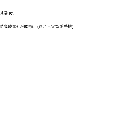
一步到位。
(
)
避免鏡頭孔的磨損。
適合只定型號手機