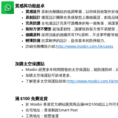
質感與功能超卓
質感提升
原創光雕圖紋的低調華麗，以特殊技術製作於
原創設計
優質設計團隊在美感發想上雅緻嚴謹，創造品
完美防護
全包邊設計完美守護機身的每一個角落，保護
裝卸方便不變形
超強柔韌性，讓膠殼拆裝方便不易變形
TPU
德國原料
採用頂級的德國拜耳
原料，不含苯甲醛等
輕薄防撞
抗震耐摔的設計，提供基本的防摔能力。
:
http://www.moxbii.com.hk/cases
詳細光雕機殼介紹
加購太空保護貼
Moxbii
經歷多年時間開發的太空保護貼，能防撞防碎，
加購太空保護貼可節省更多。
:
http://www.moxbii.com.hk/
了解更多太空保護貼技術
$100
滿
免費送貨
Moxbii
HKD100
於
香港官方網站購買商品滿
或以上均可
Smart Post
住宅地址：香港郵政
工商地址：順豐速運