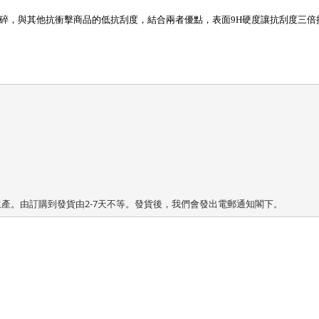
碎，與其他抗衝擊商品的低抗刮度，結合兩者優點，表面
9H
硬度讓抗刮度三倍
時生產。由訂購到發貨由2-7天不等。發貨後，我們會發出電郵通知閣下。