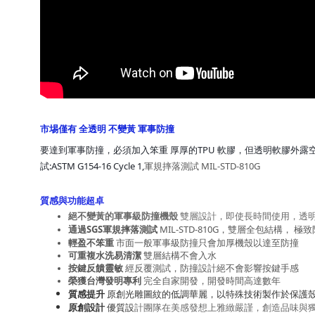
市埸僅有 全透明 不變黃 軍事防撞
要達到軍事防撞，必須加入笨重 厚厚的TPU 軟膠，但透明軟膠外露
試:ASTM G154-16 Cycle 1,
軍規摔落測試 MIL-STD-810G
質感與功能超卓
絕不變黃的軍事級防撞機殼 
雙層設計，即使長時間使用，透
通過SGS軍規摔落測試
 MIL-STD-810G，雙層全包結構， 
輕盈不笨重
 市面一般軍事級防撞只會加厚機殼以達至防撞
可重複水洗易清潔 
雙層結構不會入水
按鍵反饋靈敏
 經反覆測試，防撞設計絕不會影響按鍵手感
榮獲台灣發明專利
 完全自家開發，開發時間高達數年
質感提升
原創光雕圖紋的低調華麗，以特殊技術製作於保護
原創設計
優質設
計團隊在美感發想上雅緻嚴謹，創造品味與