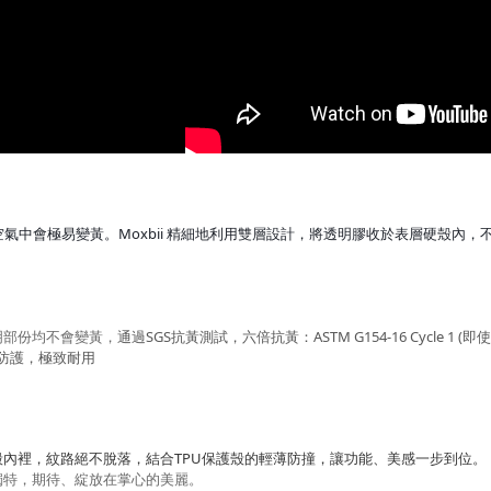
空氣中會極易變黃。Moxbii 精細地利用雙層設計，將透明膠收於表層硬殼內
明部份均不會變黃，
通過SGS抗黃測試，六倍抗黃：ASTM G154-16 Cycle 1 
極致防護，極致耐用
殼內裡，紋路絕不脫落，結合
TPU
保護殼的輕薄防撞，讓功能、美感一步到位。
獨特，期待、綻放在掌心的美麗。