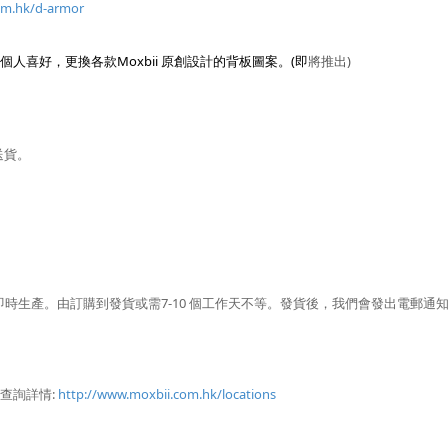
om.hk/d-armor
喜好，更換各款Moxbii 原創設計的背板圖案。(即
將推出)
送貨。
人即時生產。由訂購到發貨或需7-10 個工作天不等。發貨後，我們會發出電郵通
詢詳情: 
http://www.moxbii.com.hk/locations