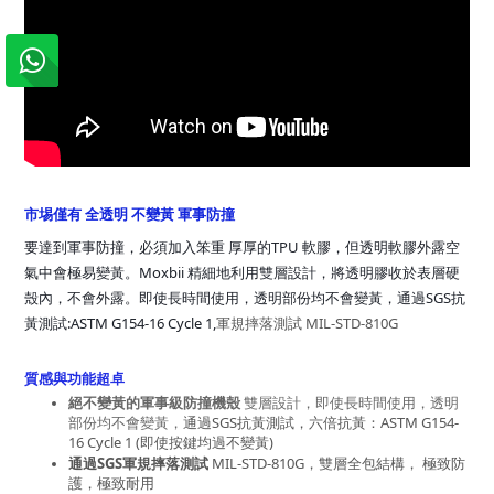
市埸僅有 全透明 不變黃 軍事防撞
要達到軍事防撞，必須加入笨重 厚厚的TPU 軟膠，但透明軟膠外露空
氣中會極易變黃。Moxbii 精細地利用雙層設計，將透明膠收於表層硬
殼內，不會外露。即使長時間使用，透明部份均不會變黃，通過SGS抗
黃測試:ASTM G154-16 Cycle 1,
軍規摔落測試 MIL-STD-810G
質感與功能超卓
絕不變黃的軍事級防撞機殼 
雙層設計，即使長時間使用，透明
部份均不會變黃，
通過SGS抗黃測試，六倍抗黃：ASTM G154-
16 Cycle 1 (即使按鍵均過不變黃)
通過SGS軍規摔落測試
 MIL-STD-810G，雙層全包結構， 極致防
護，極致耐用