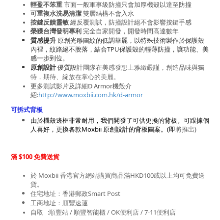
輕盈不笨重
 市面一般軍事級防撞只會加厚機殼以達至防撞
可重複水洗易清潔 
雙層結構不會入水
按鍵反饋靈敏
 經反覆測試，防撞設計絕不會影響按鍵手感
榮獲台灣發明專利
 完全自家開發，開發時間高達數年
質感提升
原創光雕圖紋的低調華麗，以特殊技術製作於保護殼
內裡，紋路絕不脫落，結合
TPU
保護殼的輕薄防撞，讓功能、美
感一步到位。
原創設計
優質設
計團隊在美感發想上雅緻嚴謹，創造品味與獨
特，期待、綻放在掌心的美麗。
更多測試影片及
詳細D Armor機殼介
紹:
http://www.moxbii.com.hk/d-armor
可拆式背板
由於機殼邊框非常耐用，我們開發了可供更換的背板。可跟據個
人喜好，更換各款Moxbii 原創設計的背板圖案。(即
將推出)
滿 $100 免費送貨
於 Moxbii 香港官方網站購買商品滿HKD100或以上均可免費送
貨。
住宅地址：香港郵政Smart Post
工商地址：順豐速運
自取   :順豐站 / 順豐智能櫃 / OK便利店 / 7-11便利店