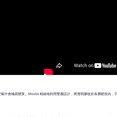
空氣中會極易變黃。Moxbii 精細地利用雙層設計，將透明膠收於表層硬殼內