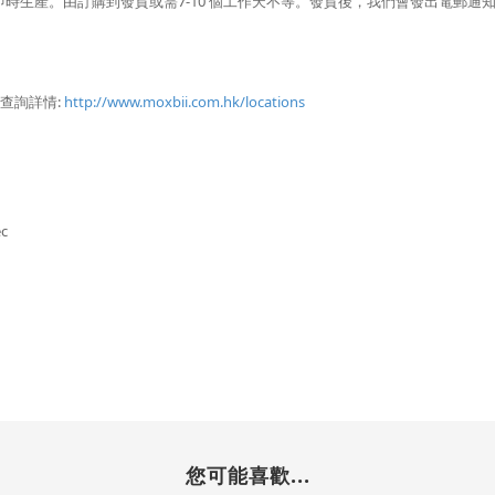
人即時生產。由訂購到發貨或需7-10 個工作天不等。發貨後，我們會發出電郵通
詢詳情: 
http://www.moxbii.com.hk/locations
ec
您可能喜歡...