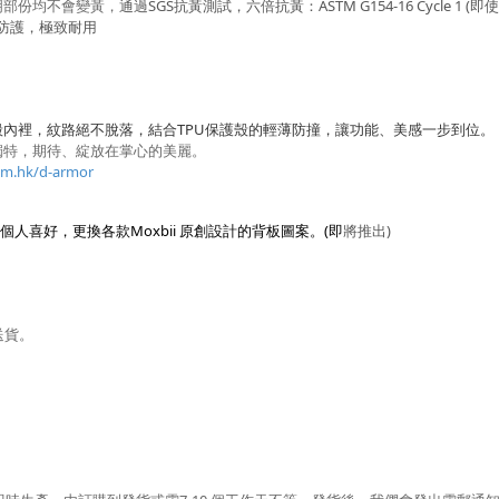
明部份均不會變黃，
通過SGS抗黃測試，六倍抗黃：ASTM G154-16 Cycle 1 
極致防護，極致耐用
殼內裡，紋路絕不脫落，結合
TPU
保護殼的輕薄防撞，讓功能、美感一步到位。
獨特，期待、綻放在掌心的美麗。
om.hk/d-armor
喜好，更換各款Moxbii 原創設計的背板圖案。(即
將推出)
送貨。