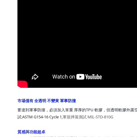
市埸僅有 全透明 不變黃 軍事防撞
要達到軍事防撞，必須加入笨重 厚厚的TPU 軟膠，但透明軟膠外露
試:ASTM G154-16 Cycle 1,
軍規摔落測試 MIL-STD-810G
質感與功能超卓