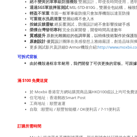
絕不變黃的軍事級防撞機殼 
雙層設計，即使長時間使用，透
通過SGS軍規摔落測試
 MIL-STD-810G，雙層全包結構， 
輕盈不笨重
 市面一般軍事級防撞只會加厚機殼以達至防撞
可重複水洗易清潔 
雙層結構不會入水
按鍵反饋靈敏
 經反覆測試，防撞設計絕不會影響按鍵手感
榮獲台灣發明專利
 完全自家開發，開發時間高達數年
質感提升
原創光雕圖紋的低調華麗，以特殊技術製作於保護
原創設計
優質設
計團隊在美感發想上雅緻嚴謹，創造品味與
更多測試影片及
詳細D Armor機殼介紹:
http://www.moxbii.c
可拆式背板
由於機殼邊框非常耐用，我們開發了可供更換的背板。可跟據個人
滿 $100 免費送貨
於 Moxbii 香港官方網站購買商品滿HKD100或以上均可免費
住宅地址：香港郵政Smart Post
工商地址：順豐速運
自取   :順豐站 / 順豐智能櫃 / OK便利店 / 7-11便利店
訂購所需時間