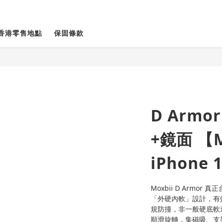
香港零售地點
保固條款
D Arm
+鏡面 【M
iPhone 
Moxbii D Armo
「外硬內軟」設計，有
規防撞，非一般硬底軟邊。全
順滑旋轉，集磁吸、支