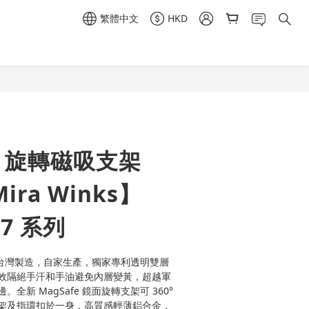
繁體中文
HKD
立即購買
or 旋轉磁吸支架
ira Winks】
17 系列
r 真正台灣製造，自家生產，獨家專利透明雙層
效隔絕手汗和手油避免內層變黃，超越軍
新 MagSafe 鏡面旋轉支架可 360° 
架及指環扣於一身，高質感輕薄鋁合金，